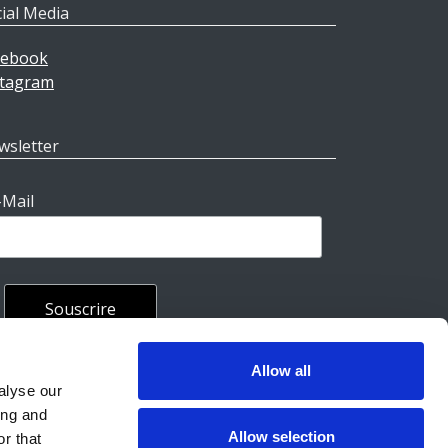
ial Media
cebook
stagram
wsletter
-Mail
Allow all
rales
alyse our
ing and
Allow selection
r that