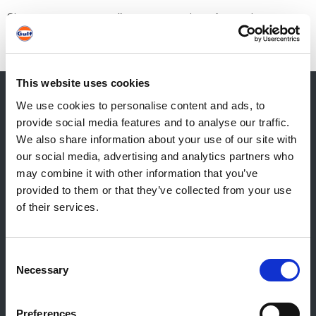
Si vous avez encore d’autres questions à ce sujet,
n’hésitez pas à contacter les conseillers de Reiff Masutt
au 92 92 92 ou par mail à service@gulf.lu.
This website uses cookies
We use cookies to personalise content and ads, to
Contact
provide social media features and to analyse our traffic.
We also share information about your use of our site with
Contact général
our social media, advertising and analytics partners who
Reiff Petroleum Luxembourg S.A.
may combine it with other information that you’ve
Marburgerstrooss 21
provided to them or that they’ve collected from your use
9764 Marnach
of their services.
Luxembourg
+352 92 92 92 -33
Consent
E-Mail:
info@gulf.lu
Necessary
Selection
Contact stations-service
CERTAS ENERGY LUXEMBOURG SARL
Preferences