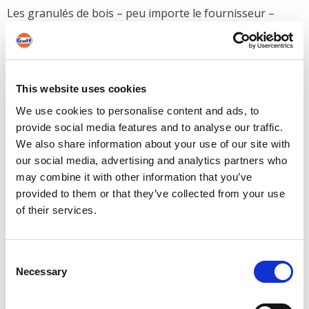
Les granulés de bois – peu importe le fournisseur –
libèrent de la poussière. Celle-ci se fixe aux parois et
dans les coins du silo, mais aussi dans la vis convoyeuse
et dans le système de prélèvement en général. Avec le
temps et la pression exercée par les granulés de bois, la
This website uses cookies
poussière et les pellets du fond de la cuve deviennent
We use cookies to personalise content and ads, to
durs comme de la pierre. Et c’est bien le problème : La vis
provide social media features and to analyse our traffic.
convoyeuse rompt, l’installation technique se bouche et
We also share information about your use of our site with
le chauffage tombe en panne. Pour éviter cela, il faut
our social media, advertising and analytics partners who
absolument
nettoyer
son
silo à pellets
tous les deux
may combine it with other information that you’ve
ans.
provided to them or that they’ve collected from your use
of their services.
Comment mon réservoir à pellets est-
il nettoyé?
Consent
Necessary
Selection
Avant le
nettoyage
, tous les pellets contenus dans
la
cuve
sont extraits. Seule une entreprise spécialisée