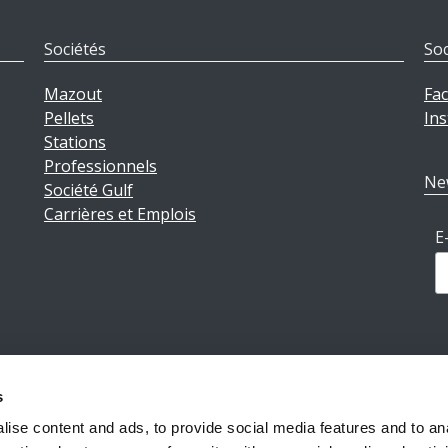
Sociétés
Soc
Mazout
Fa
Pellets
In
Stations
Professionnels
Ne
Société Gulf
Carrières et Emplois
E
s
ions légales
|
Politique de confidentialité
|
Conditions géné
ise content and ads, to provide social media features and to an