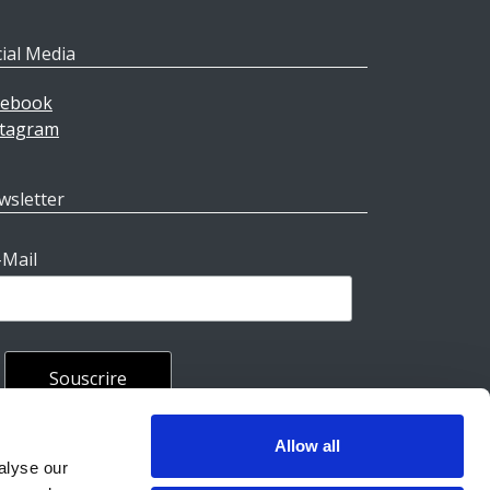
ial Media
cebook
stagram
wsletter
-Mail
Allow all
rales
alyse our