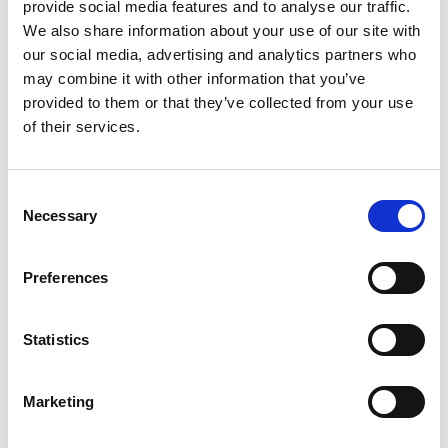
provide social media features and to analyse our traffic.
We also share information about your use of our site with
our social media, advertising and analytics partners who
may combine it with other information that you’ve
provided to them or that they’ve collected from your use
of their services.
Consent
Tankstellenfinder
Necessary
Selection
Mit dem Tankstellenfinder finden Sie immer den
Preferences
schnellsten Weg zu der nächsten Gulf Tankstelle,
genauso wie viele weitere Informationen zu unserem
Tankstellen-Netz von Weiswampach bis nach
Statistics
Wasserbillig.
Marketing