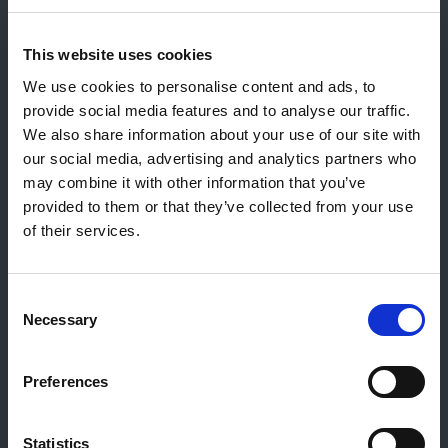
Contact
This website uses cookies
We use cookies to personalise content and ads, to
Contact général
provide social media features and to analyse our traffic.
Reiff Petroleum Luxembourg S.A.
We also share information about your use of our site with
Marburgerstrooss 21
our social media, advertising and analytics partners who
9764 Marnach
may combine it with other information that you’ve
Luxembourg
provided to them or that they’ve collected from your use
+352 92 92 92 -33
of their services.
E-Mail:
info@gulf.lu
Contact stations-service
Consent
CERTAS ENERGY LUXEMBOURG SARL
Necessary
Selection
E-mail:
CEL@certasretail.lu
Sociétés
Preferences
Mazout
Statistics