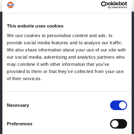
850
This website uses cookies
Contact
We use cookies to personalise content and ads, to
provide social media features and to analyse our traffic.
Contact général
We also share information about your use of our site with
Reiff Petroleum Luxembourg S.A.
our social media, advertising and analytics partners who
Marburgerstrooss 21
may combine it with other information that you’ve
9764 Marnach
provided to them or that they’ve collected from your use
Luxembourg
of their services.
+352 92 92 92 -33
E-Mail:
info@gulf.lu
Consent
Necessary
Contact stations-service
Selection
CERTAS ENERGY LUXEMBOURG SARL
E-mail:
CEL@certasretail.lu
Preferences
Sociétés