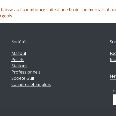
 baisse au Luxembourg suite à une fin de commercialisatio
rgeois
Sociétés
Soc
Mazout
Fa
Pellets
In
Stations
Professionnels
Ne
Société Gulf
Carrières et Emplois
E