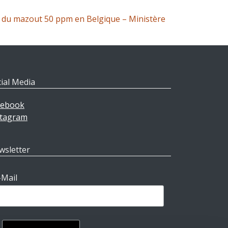
n du mazout 50 ppm en Belgique – Ministère
ial Media
cebook
stagram
wsletter
-Mail