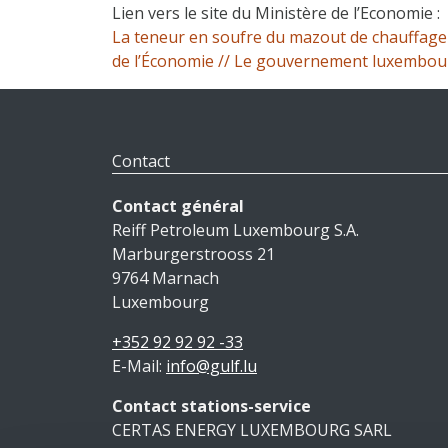
Lien vers le site du Ministère de l’Economie :
La teneur en soufre du mazout de chauffage
de l’Économie // Le gouvernement luxembou
Contact
Contact général
Reiff Petroleum Luxembourg S.A.
Marburgerstrooss 21
9764 Marnach
Luxembourg
+352 92 92 92 -33
E-Mail:
info@gulf.lu
Contact stations-service
CERTAS ENERGY LUXEMBOURG SARL