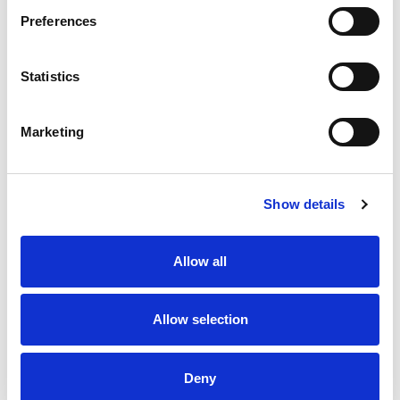
confiance.
Preferences
Les offres
d’emploi
Statistics
Marketing
Nous engageons:
Show details
Postes vacants
Allow all
Fuel Cards manager
Plusieurs employé(e)s en station-service
Allow selection
Deny
Réserve de recrutement