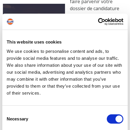
faire parvenir votre
dossier de candidature
complet (cv et lettre de
motivation) en utilisant
exclusivement notre
espace de recrutement
This website uses cookies
en ligne et en cliquant
sur un des liens ci-
We use cookies to personalise content and ads, to
dessous.
provide social media features and to analyse our traffic.
We also share information about your use of our site with
Nous garantissons le
our social media, advertising and analytics partners who
traitement strictement
may combine it with other information that you’ve
confidentiel de chaque
provided to them or that they’ve collected from your use
candidature. En
of their services.
attendant le plaisir de
faire votre
connaissance, merci
Consent
d’ores et déjà pour
Necessary
Selection
votre intérêt et votre