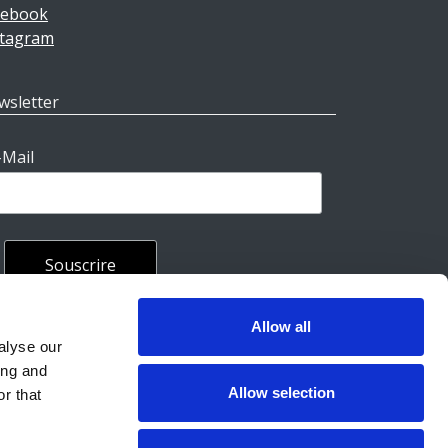
cebook
stagram
wsletter
-Mail
Allow all
rales
alyse our
ing and
Allow selection
r that