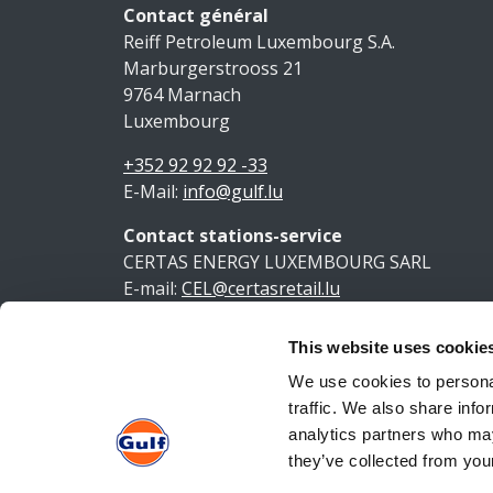
Contact général
Reiff Petroleum Luxembourg S.A.
Marburgerstrooss 21
9764 Marnach
Luxembourg
+352 92 92 92 -33
E-Mail:
info@gulf.lu
Contact stations-service
CERTAS ENERGY LUXEMBOURG SARL
E-mail:
CEL@certasretail.lu
This website uses cookie
Ment
We use cookies to personal
traffic. We also share info
analytics partners who may
they’ve collected from your