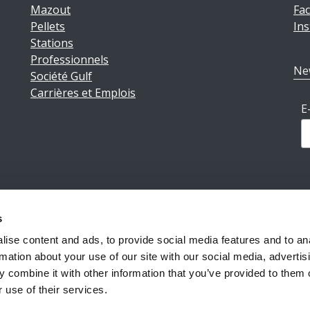
Mazout
Fa
Pellets
In
Stations
Professionnels
Ne
Société Gulf
Carrières et Emplois
E
s
ions légales
|
Politique de confidentialité
|
Conditions géné
ise content and ads, to provide social media features and to an
rmation about your use of our site with our social media, advertis
 combine it with other information that you’ve provided to them o
Reiff Petroleum Luxembourg S.A.
Copyright ©2026
 use of their services.