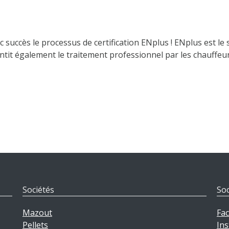
uccès le processus de certification ENplus ! ENplus est le 
arantit également le traitement professionnel par les chauffe
Sociétés
Soc
Mazout
Fa
Pellets
In