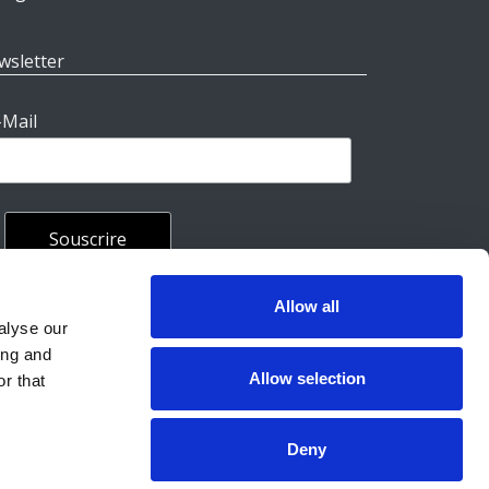
wsletter
-Mail
Allow all
rales
alyse our
ing and
Allow selection
r that
Deny