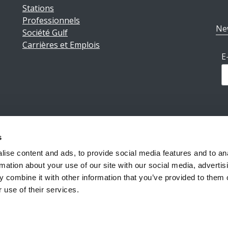
Stations
Professionnels
Ne
Société Gulf
Carrières et Emplois
E
s
ions légales
|
Politique de confidentialité
|
Conditions géné
ise content and ads, to provide social media features and to an
rmation about your use of our site with our social media, advertis
 combine it with other information that you’ve provided to them o
Reiff Petroleum Luxembourg S.A.
Copyright ©2026
 use of their services.
Powered by