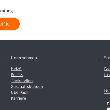
ratung :
lf.lu
Unternehmen
Soc
Heizöl
Fa
Pellets
In
Tankstellen
Geschäftskunden
Ne
Über Gulf
Karriere
E