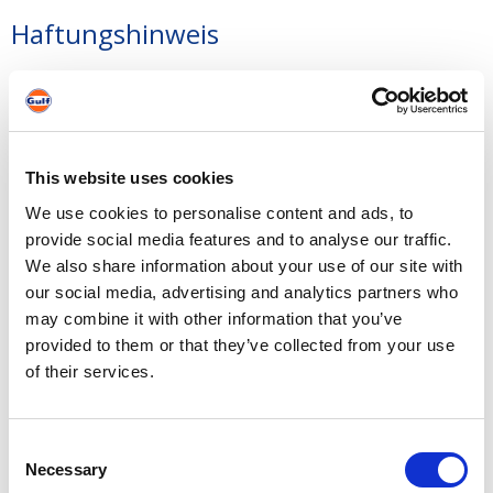
Haftungshinweis
Alle Informationen in dieser Website wurden sorgfältig
recherchiert. Dennoch haftet der Herausgeber nicht für
die Richtigkeit der genannten Informationen.
This website uses cookies
Trotz sorgfältiger inhaltlicher Kontrolle übernehmen wir
keine Haftung für die Inhalte externer Links. Für den
We use cookies to personalise content and ads, to
Inhalt der verlinkten Seiten sind ausschließlich deren
provide social media features and to analyse our traffic.
Betreiber verantwortlich.
We also share information about your use of our site with
our social media, advertising and analytics partners who
Wenn Ihnen Fehler oder falsche Informationen auf
may combine it with other information that you’ve
dieser Website auffallen, teilen Sie uns dies bitte
provided to them or that they’ve collected from your use
schriftlich mit.
of their services.
Realisierung
Consent
Ineako s.à r.l.
Necessary
Selection
21, Marburgerstrooss