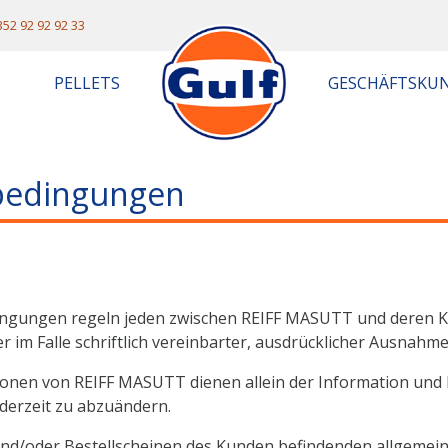
352 92 92 92 33
PELLETS
GESCHÄFTSKU
sbedingungen
dingungen regeln jeden zwischen REIFF MASUTT und deren 
im Falle schriftlich vereinbarter, ausdrücklicher Ausnahme
onen von REIFF MASUTT dienen allein der Information und 
derzeit zu abzuändern.
und/oder Bestellscheinen des Kunden befindenden allgemei