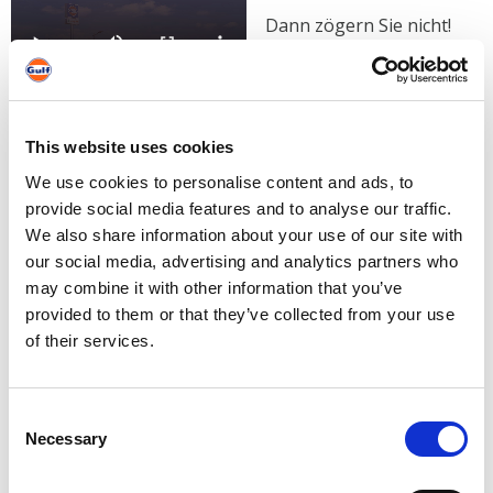
Dann zögern Sie nicht!
Bitte klicken Sie auf
einen der unten
stehenden Links und
senden Sie uns so
This website uses cookies
online Ihre vollständige
Bewerbung zu
We use cookies to personalise content and ads, to
(Lebenslauf und
provide social media features and to analyse our traffic.
Anschreiben).
We also share information about your use of our site with
our social media, advertising and analytics partners who
Wir garantieren die
may combine it with other information that you’ve
strenge Vertraulichkeit
provided to them or that they’ve collected from your use
jeder Bewerbung.
of their services.
Wir danken Ihnen
bereits jetzt für Ihr
Interesse und Ihr
Consent
Vertrauen.
Necessary
Selection