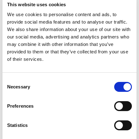
Telefonnummer
+352 92 92
This website uses cookies
We use cookies to personalise content and ads, to
92-33
. Wir sind gerne für Sie
provide social media features and to analyse our traffic.
We also share information about your use of our site with
da!
our social media, advertising and analytics partners who
may combine it with other information that you’ve
AdBlue® bestellen
provided to them or that they’ve collected from your use
of their services.
AdBlue® an Ihren Gulf Tankstellen
Consent
Necessary
Selection
Finden Sie hier die Liste aller
Gulf Tankstellen wo Sie
Preferences
AdBlue® tanken können.
Statistics