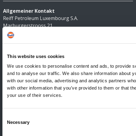
Allgemeiner Kontakt
Reiff Petroleum Luxembourg S.A.
Marburgerstrooss 21
9764 Marnach
Luxembourg
+352 92 92 92 -33
This website uses cookies
E-Mail:
info@gulf.lu
We use cookies to personalise content and ads, to provide s
Kontakt Tankstellen
and to analyse our traffic. We also share information about yo
CERTAS ENERGY LUXEMBOURG SARL
with our social media, advertising and analytics partners wh
E-mail:
CEL@certasretail.lu
with other information that you’ve provided to them or that th
your use of their services.
Unternehmen
Heizöl
Consent
Pellets
Necessary
Selection
Tankstellen
Geschäftskunden