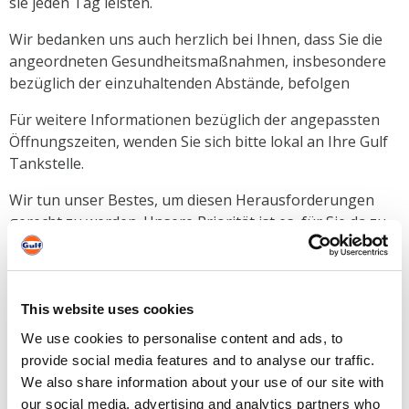
sie jeden Tag leisten.
Wir bedanken uns auch herzlich bei Ihnen, dass Sie die
angeordneten Gesundheitsmaßnahmen, insbesondere
bezüglich der einzuhaltenden Abstände, befolgen
Für weitere Informationen bezüglich der angepassten
Öffnungszeiten, wenden Sie sich bitte lokal an Ihre Gulf
Tankstelle.
Wir tun unser Bestes, um diesen Herausforderungen
gerecht zu werden. Unsere Priorität ist es, für Sie da zu
sein und gleichzeitig Ihre Sicherheit und die unserer
Mitarbeiter zu gewährleisten.
Bleiben Sie gesund,
This website uses cookies
Ihr Gulf Team
We use cookies to personalise content and ads, to
provide social media features and to analyse our traffic.
We also share information about your use of our site with
our social media, advertising and analytics partners who