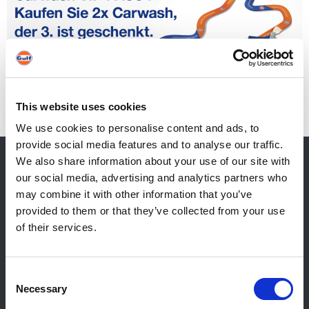
This website uses cookies
We use cookies to personalise content and ads, to
provide social media features and to analyse our traffic.
We also share information about your use of our site with
our social media, advertising and analytics partners who
Kontakt
may combine it with other information that you’ve
provided to them or that they’ve collected from your use
Allgemeiner Kontakt
of their services.
Reiff Petroleum Luxembourg S.A.
Marburgerstrooss 21
9764 Marnach
Consent
Luxembourg
Necessary
Selection