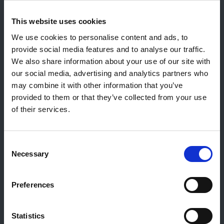
This website uses cookies
Kontakt
We use cookies to personalise content and ads, to
Allgemeiner Kontakt
provide social media features and to analyse our traffic.
Reiff Petroleum Luxembourg S.A.
We also share information about your use of our site with
Marburgerstrooss 21
our social media, advertising and analytics partners who
9764 Marnach
may combine it with other information that you’ve
Luxembourg
provided to them or that they’ve collected from your use
of their services.
+352 92 92 92 -33
E-Mail:
info@gulf.lu
Consent
Kontakt Tankstellen
Necessary
Selection
CERTAS ENERGY LUXEMBOURG SARL
E-mail:
CEL@certasretail.lu
Preferences
Unternehmen
Heizöl
Statistics