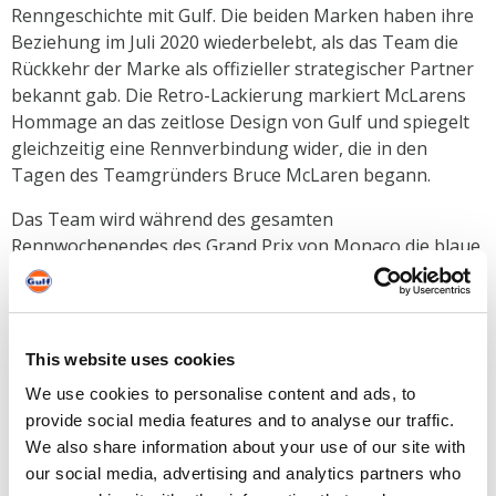
Renngeschichte mit Gulf. Die beiden Marken haben ihre
Beziehung im Juli 2020 wiederbelebt, als das Team die
Rückkehr der Marke als offizieller strategischer Partner
bekannt gab. Die Retro-Lackierung markiert McLarens
Hommage an das zeitlose Design von Gulf und spiegelt
gleichzeitig eine Rennverbindung wider, die in den
Tagen des Teamgründers Bruce McLaren begann.
Das Team wird während des gesamten
Rennwochenendes des Grand Prix von Monaco die blaue
Gulf Racing Farbe mit orangefarbenen Streifen tragen,
der eng an das klassische Gulf Design angelehnt ist. Das
Thema wird auf beiden MCL35M-Rennwagen, den
Rennanzügen von Lando Norris und Daniel Ricciardo,
This website uses cookies
dem Kit des Rennteams und auf allen Social-Media-
We use cookies to personalise content and ads, to
Plattformen des Teams vorgestellt.
provide social media features and to analyse our traffic.
Darüber hinaus werden Lando und Daniel Rennhelme
We also share information about your use of our site with
mit maßgeschneiderten Retro-Designs tragen, die
our social media, advertising and analytics partners who