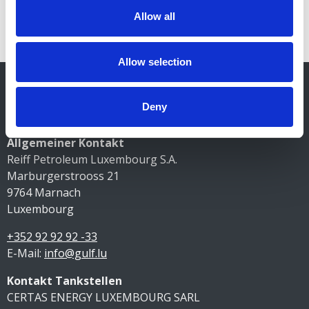
Website und seine Social-Media-Kanäle eine Reihe an
Allow all
Videos veröffentlichen, die die Geschichte der legendären
Partnerschaft der beiden Marken veranschaulicht.
Allow selection
Deny
Kontakt
Allgemeiner Kontakt
Reiff Petroleum Luxembourg S.A.
Marburgerstrooss 21
9764 Marnach
Luxembourg
+352 92 92 92 -33
E-Mail:
info@gulf.lu
Kontakt Tankstellen
CERTAS ENERGY LUXEMBOURG SARL