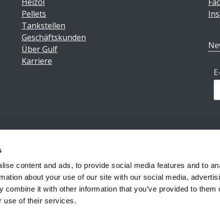
Heizöl
Fa
Pellets
In
Tankstellen
Geschäftskunden
Ne
Über Gulf
Karriere
E
s
Impressum
|
Datenschutz
|
AGB
ise content and ads, to provide social media features and to an
rmation about your use of our site with our social media, advertis
 combine it with other information that you’ve provided to them o
Reiff Petroleum Luxembourg S.A.
Copyright ©2026
 use of their services.
Powered by