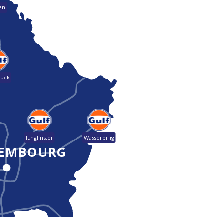
en
ruck
Junglinster
Wasserbillig
EMBOURG