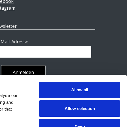
cebook
stagram
wsletter
-Mail-Adresse
Allow all
alyse our
ing and
Allow selection
r that
Deny