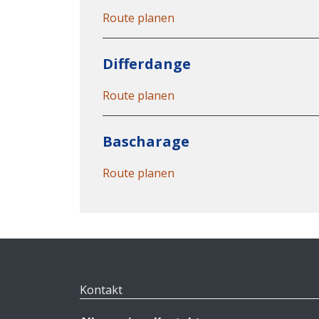
Route planen
Differdange
Route planen
Bascharage
Route planen
Kontakt