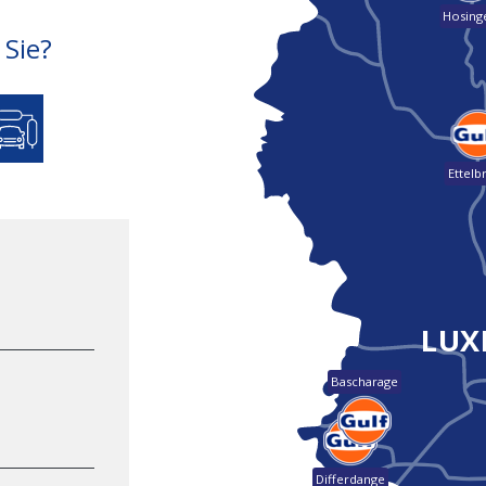
Hosing
 Sie?
Ettelb
LUX
Bascharage
Differdange